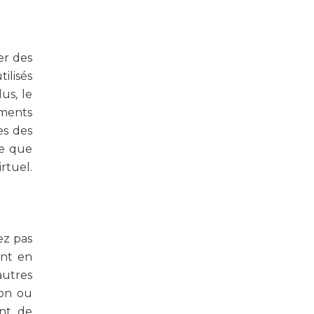
er des
ilisés
us, le
ements
es des
re que
rtuel.
ez pas
ent en
autres
ion ou
ent de