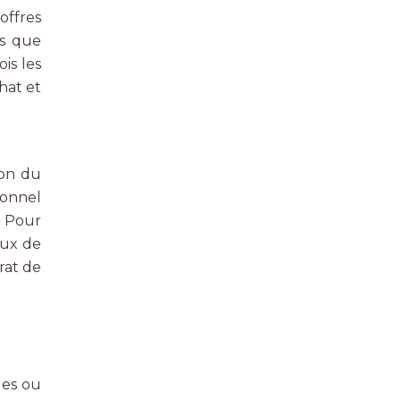
offres
as que
is les
hat et
ion du
ionnel
. Pour
aux de
trat de
les ou