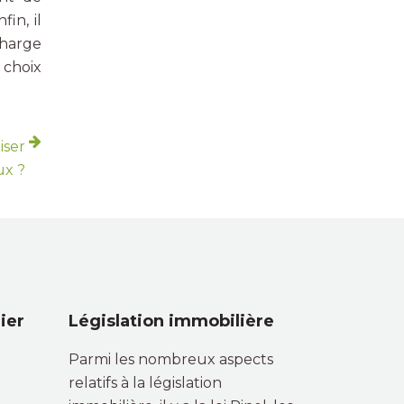
fin, il
charge
 choix
iser
ux ?
ier
Législation immobilière
Parmi les nombreux aspects
relatifs à la législation