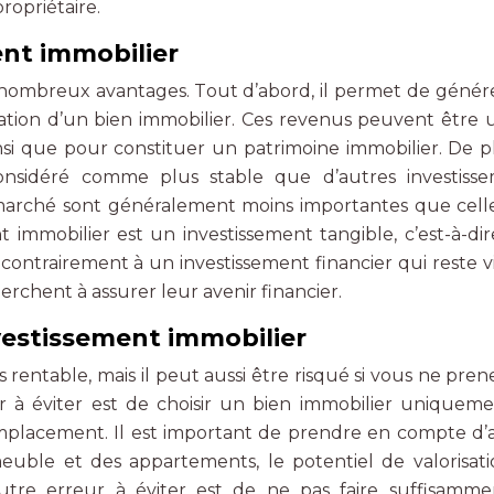
ropriétaire.
ent immobilier
 nombreux avantages. Tout d’abord, il permet de génér
tion d’un bien immobilier. Ces revenus peuvent être ut
si que pour constituer un patrimoine immobilier. De pl
onsidéré comme plus stable que d’autres investiss
du marché sont généralement moins importantes que cell
nt immobilier est un investissement tangible, c’est-à-di
ontrairement à un investissement financier qui reste vi
herchent à assurer leur avenir financier.
nvestissement immobilier
 rentable, mais il peut aussi être risqué si vous ne pren
ur à éviter est de choisir un bien immobilier uniquem
placement. Il est important de prendre en compte d’
mmeuble et des appartements, le potentiel de valorisat
autre erreur à éviter est de ne pas faire suffisamm