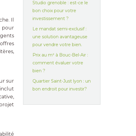
Studio grenoble : est-ce le
bon choix pour votre
investissement ?
he. Il
t pour
Le mandat semi-exclusif :
agents
une solution avantageuse
offres
pour vendre votre bien.
tères,
Prix au m² à Bouc-Bel-Air :
comment évaluer votre
bien ?
our sur
Quartier Saint-Just lyon : un
inclut
bon endroit pour investir?
cative,
 projet
abilité