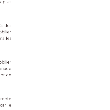
s plus
ès des
bilier
ns les
bilier
ériode
ant de
 rente
car le