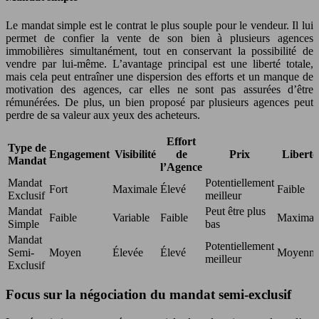
Le mandat simple est le contrat le plus souple pour le vendeur. Il lui
permet de confier la vente de son bien à plusieurs agences
immobilières simultanément, tout en conservant la possibilité de
vendre par lui-même. L’avantage principal est une liberté totale,
mais cela peut entraîner une dispersion des efforts et un manque de
motivation des agences, car elles ne sont pas assurées d’être
rémunérées. De plus, un bien proposé par plusieurs agences peut
perdre de sa valeur aux yeux des acheteurs.
Effort
Type de
Engagement
Visibilité
de
Prix
Liberté
Mandat
l’Agence
Mandat
Potentiellement
Fort
Maximale
Élevé
Faible
Exclusif
meilleur
Mandat
Peut être plus
Faible
Variable
Faible
Maximal
Simple
bas
Mandat
Potentiellement
Semi-
Moyen
Élevée
Élevé
Moyenn
meilleur
Exclusif
Focus sur la négociation du mandat semi-exclusif